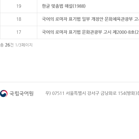
19
한글 맞춤법 해설(1988)
18
국어의 로마자 표기법 일부 개정안 문화체육관광부 고시 제20
17
국어의 로마자 표기법 문화관광부 고시 제2000-8호(2000
26
총
건 1/3페이지
우) 07511 서울특별시 강서구 금낭화로 154(방화3동