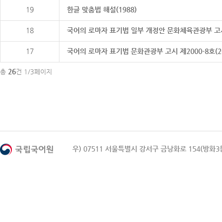
19
한글 맞춤법 해설(1988)
18
국어의 로마자 표기법 일부 개정안 문화체육관광부 고시 제20
17
국어의 로마자 표기법 문화관광부 고시 제2000-8호(2000
26
총
건 1/3페이지
우) 07511 서울특별시 강서구 금낭화로 154(방화3동