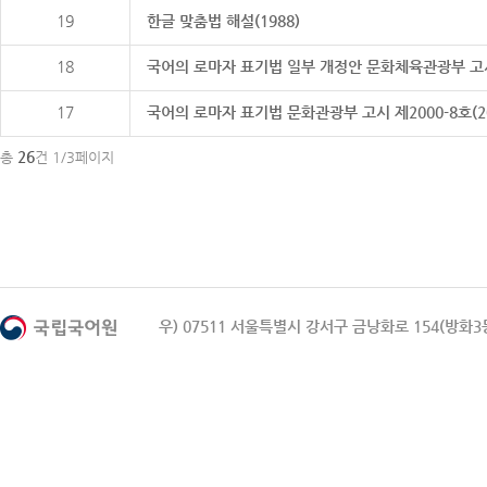
19
한글 맞춤법 해설(1988)
18
국어의 로마자 표기법 일부 개정안 문화체육관광부 고시 제20
17
국어의 로마자 표기법 문화관광부 고시 제2000-8호(2000
26
총
건 1/3페이지
우) 07511 서울특별시 강서구 금낭화로 154(방화3동