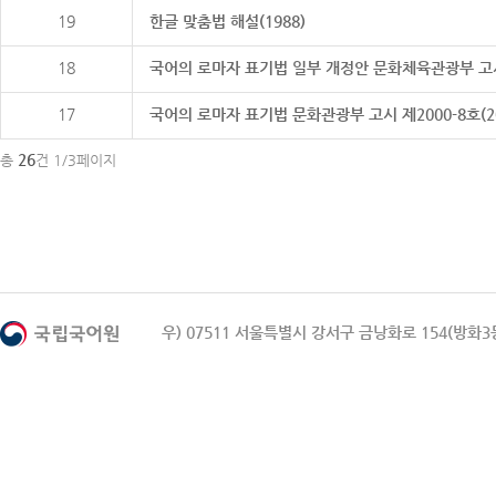
19
한글 맞춤법 해설(1988)
18
국어의 로마자 표기법 일부 개정안 문화체육관광부 고시 제20
17
국어의 로마자 표기법 문화관광부 고시 제2000-8호(2000
26
총
건 1/3페이지
우) 07511 서울특별시 강서구 금낭화로 154(방화3동