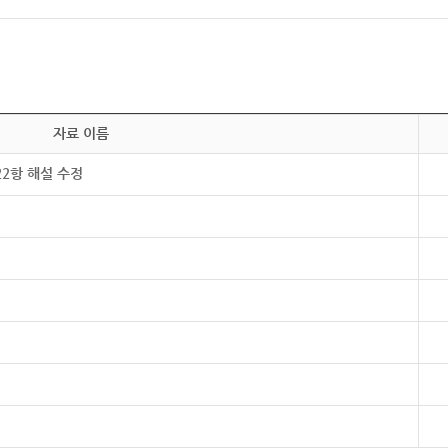
자료 이름
22항 해설 수정