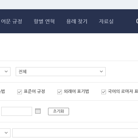
메인콘텐츠 바로가기
어문 규정
항별 연혁
용례 찾기
자료실
춤법
표준어 규정
외래어 표기법
국어의 로마자 
초기화