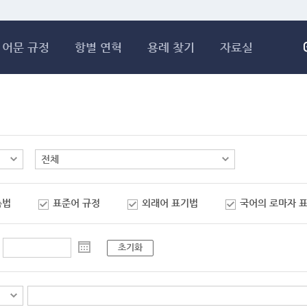
메인콘텐츠 바로가기
어문 규정
항별 연혁
용례 찾기
자료실
춤법
표준어 규정
외래어 표기법
국어의 로마자 
초기화