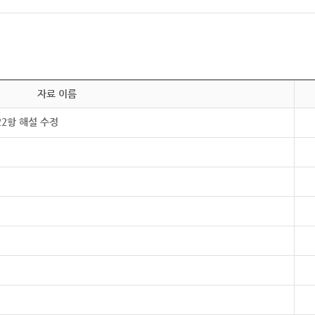
자료 이름
22항 해설 수정