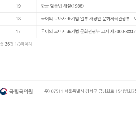
19
한글 맞춤법 해설(1988)
18
국어의 로마자 표기법 일부 개정안 문화체육관광부 고시 제20
17
국어의 로마자 표기법 문화관광부 고시 제2000-8호(2000
26
총
건 1/3페이지
우) 07511 서울특별시 강서구 금낭화로 154(방화3동