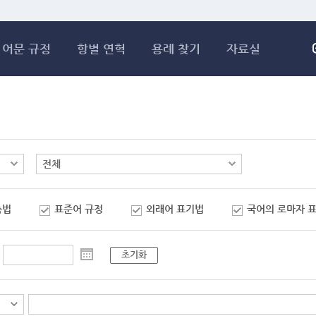
메인콘텐츠 바로가기
어문 규정
항별 연혁
용례 찾기
자료실
춤법
표준어 규정
외래어 표기법
국어의 로마자 
초기화