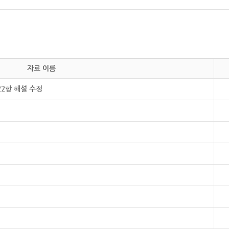
자료 이름
22항 해설 수정