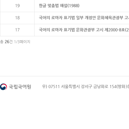
19
한글 맞춤법 해설(1988)
18
국어의 로마자 표기법 일부 개정안 문화체육관광부 고시 제20
17
국어의 로마자 표기법 문화관광부 고시 제2000-8호(2000
26
총
건 1/3페이지
우) 07511 서울특별시 강서구 금낭화로 154(방화3동