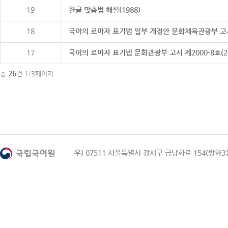
19
한글 맞춤법 해설(1988)
18
국어의 로마자 표기법 일부 개정안 문화체육관광부 고시 제20
17
국어의 로마자 표기법 문화관광부 고시 제2000-8호(2000
26
총
건 1/3페이지
우) 07511 서울특별시 강서구 금낭화로 154(방화3동