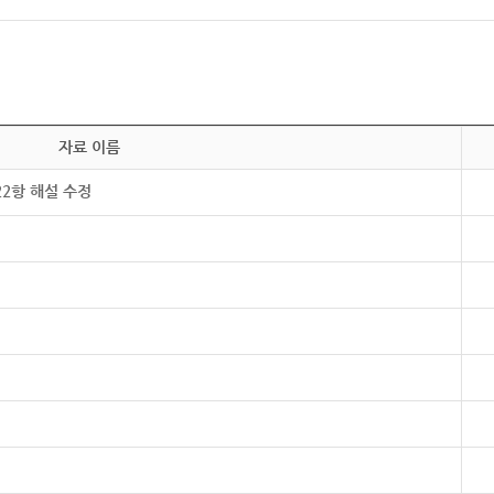
자료 이름
22항 해설 수정