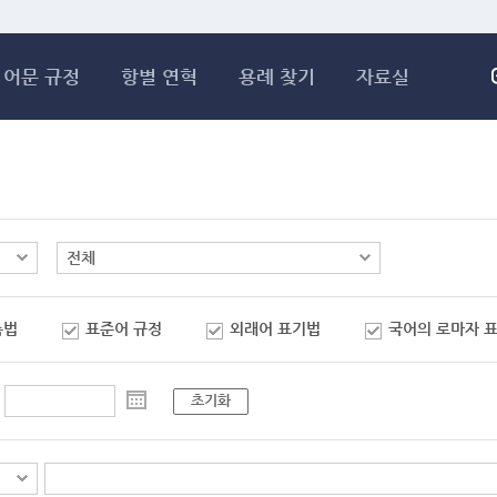
메인콘텐츠 바로가기
어문 규정
항별 연혁
용례 찾기
자료실
춤법
표준어 규정
외래어 표기법
국어의 로마자 
초기화