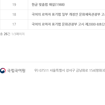
19
한글 맞춤법 해설(1988)
18
국어의 로마자 표기법 일부 개정안 문화체육관광부 고시 제20
17
국어의 로마자 표기법 문화관광부 고시 제2000-8호(2000
26
총
건 1/3페이지
우) 07511 서울특별시 강서구 금낭화로 154(방화3동