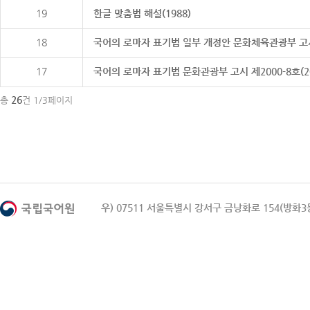
19
한글 맞춤법 해설(1988)
18
국어의 로마자 표기법 일부 개정안 문화체육관광부 고시 제20
17
국어의 로마자 표기법 문화관광부 고시 제2000-8호(2000
26
총
건 1/3페이지
우) 07511 서울특별시 강서구 금낭화로 154(방화3동