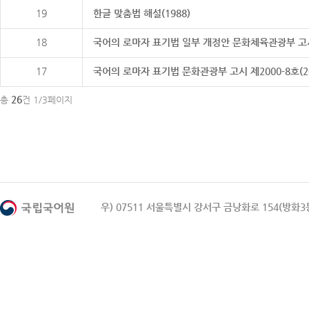
19
한글 맞춤법 해설(1988)
18
국어의 로마자 표기법 일부 개정안 문화체육관광부 고시 제20
17
국어의 로마자 표기법 문화관광부 고시 제2000-8호(2000
26
총
건 1/3페이지
우) 07511 서울특별시 강서구 금낭화로 154(방화3동