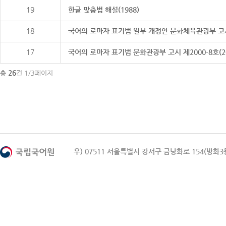
19
한글 맞춤법 해설(1988)
18
국어의 로마자 표기법 일부 개정안 문화체육관광부 고시 제20
17
국어의 로마자 표기법 문화관광부 고시 제2000-8호(2000
26
총
건 1/3페이지
우) 07511 서울특별시 강서구 금낭화로 154(방화3동