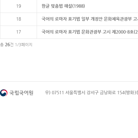
19
한글 맞춤법 해설(1988)
18
국어의 로마자 표기법 일부 개정안 문화체육관광부 고시 제20
17
국어의 로마자 표기법 문화관광부 고시 제2000-8호(2000
26
총
건 1/3페이지
우) 07511 서울특별시 강서구 금낭화로 154(방화3동