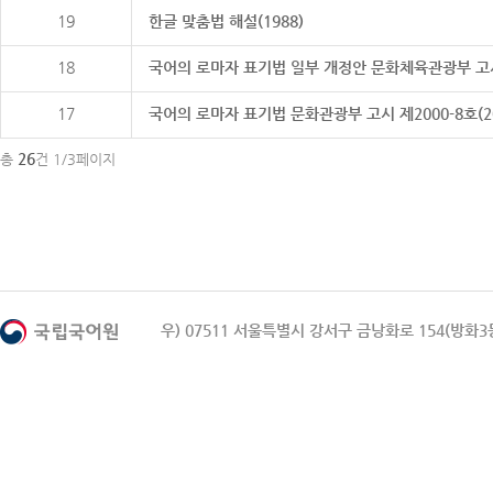
19
한글 맞춤법 해설(1988)
18
국어의 로마자 표기법 일부 개정안 문화체육관광부 고시 제20
17
국어의 로마자 표기법 문화관광부 고시 제2000-8호(2000
26
총
건 1/3페이지
우) 07511 서울특별시 강서구 금낭화로 154(방화3동