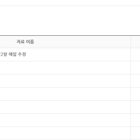
자료 이름
22항 해설 수정