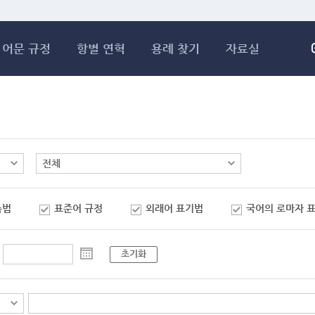
메인콘텐츠 바로가기
어문 규정
항별 연혁
용례 찾기
자료실
춤법
표준어 규정
외래어 표기법
국어의 로마자 
초기화