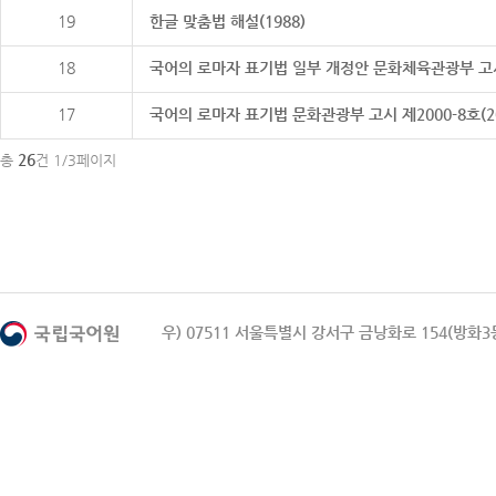
19
한글 맞춤법 해설(1988)
18
국어의 로마자 표기법 일부 개정안 문화체육관광부 고시 제20
17
국어의 로마자 표기법 문화관광부 고시 제2000-8호(2000
26
총
건 1/3페이지
우) 07511 서울특별시 강서구 금낭화로 154(방화3동