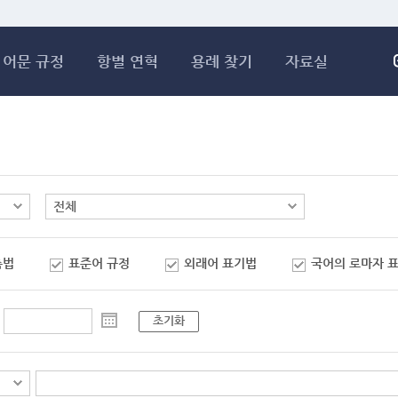
메인콘텐츠 바로가기
어문 규정
항별 연혁
용례 찾기
자료실
춤법
표준어 규정
외래어 표기법
국어의 로마자 
초기화