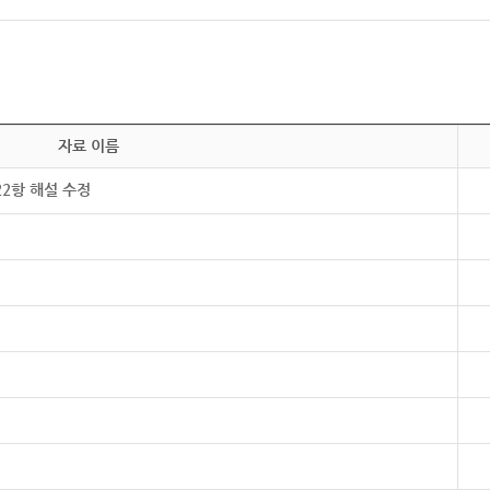
자료 이름
22항 해설 수정