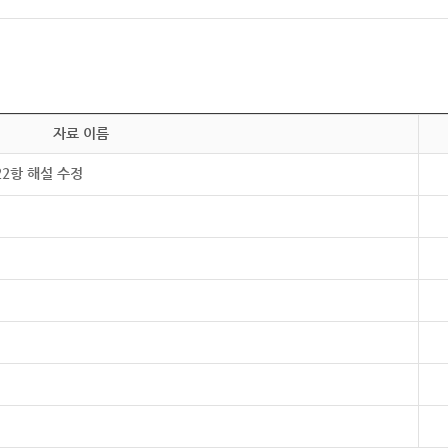
자료 이름
22항 해설 수정