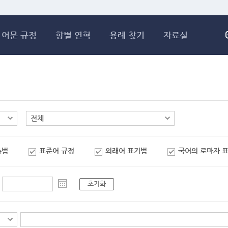
메인콘텐츠 바로가기
어문 규정
항별 연혁
용례 찾기
자료실
춤법
표준어 규정
외래어 표기법
국어의 로마자 
초기화