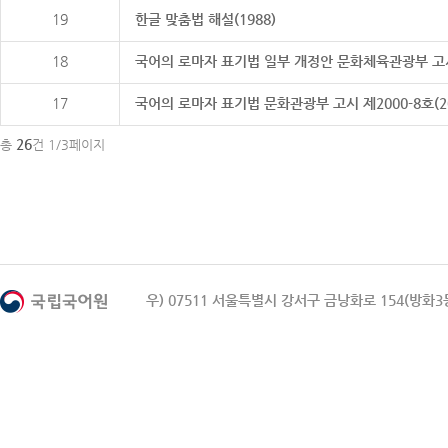
19
한글 맞춤법 해설(1988)
18
국어의 로마자 표기법 일부 개정안 문화체육관광부 고시 제20
17
국어의 로마자 표기법 문화관광부 고시 제2000-8호(2000
26
총
건 1/3페이지
우) 07511 서울특별시 강서구 금낭화로 154(방화3동