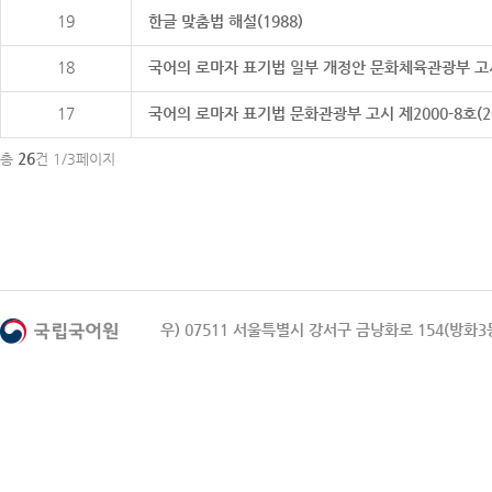
19
한글 맞춤법 해설(1988)
18
국어의 로마자 표기법 일부 개정안 문화체육관광부 고시 제20
17
국어의 로마자 표기법 문화관광부 고시 제2000-8호(2000
26
총
건 1/3페이지
우) 07511 서울특별시 강서구 금낭화로 154(방화3동