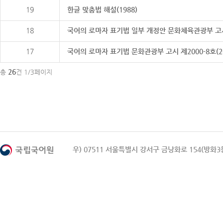
19
한글 맞춤법 해설(1988)
18
국어의 로마자 표기법 일부 개정안 문화체육관광부 고시 제20
17
국어의 로마자 표기법 문화관광부 고시 제2000-8호(2000
26
총
건 1/3페이지
우) 07511 서울특별시 강서구 금낭화로 154(방화3동