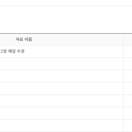
자료 이름
22항 해설 수정