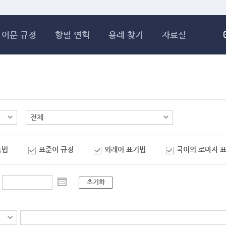
메인콘텐츠 바로가기
어문 규정
항별 연혁
용례 찾기
자료실
춤법
표준어 규정
외래어 표기법
국어의 로마자 
초기화