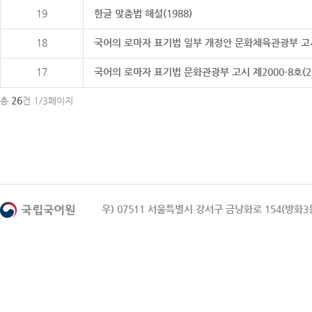
19
한글 맞춤법 해설(1988)
18
국어의 로마자 표기법 일부 개정안 문화체육관광부 고시 제20
17
국어의 로마자 표기법 문화관광부 고시 제2000-8호(2000
26
총
건 1/3페이지
우) 07511 서울특별시 강서구 금낭화로 154(방화3동