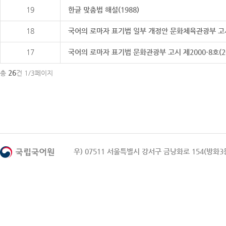
19
한글 맞춤법 해설(1988)
18
국어의 로마자 표기법 일부 개정안 문화체육관광부 고시 제20
17
국어의 로마자 표기법 문화관광부 고시 제2000-8호(2000
26
총
건 1/3페이지
우) 07511 서울특별시 강서구 금낭화로 154(방화3동