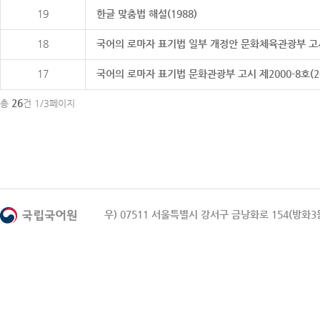
19
한글 맞춤법 해설(1988)
18
국어의 로마자 표기법 일부 개정안 문화체육관광부 고시 제20
17
국어의 로마자 표기법 문화관광부 고시 제2000-8호(2000
26
총
건 1/3페이지
우) 07511 서울특별시 강서구 금낭화로 154(방화3동