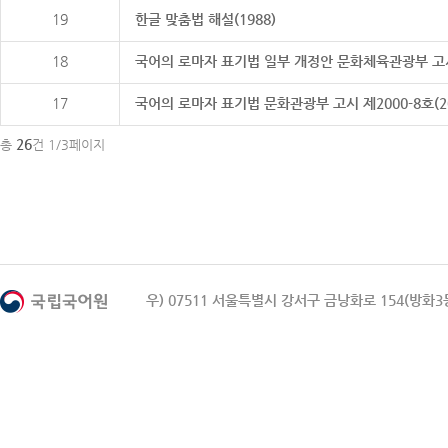
19
한글 맞춤법 해설(1988)
18
국어의 로마자 표기법 일부 개정안 문화체육관광부 고시 제20
17
국어의 로마자 표기법 문화관광부 고시 제2000-8호(2000
26
총
건 1/3페이지
우) 07511 서울특별시 강서구 금낭화로 154(방화3동