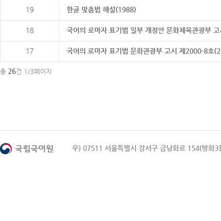
19
한글 맞춤법 해설(1988)
18
국어의 로마자 표기법 일부 개정안 문화체육관광부 고시 제20
17
국어의 로마자 표기법 문화관광부 고시 제2000-8호(2000
26
총
건 1/3페이지
우) 07511 서울특별시 강서구 금낭화로 154(방화3동