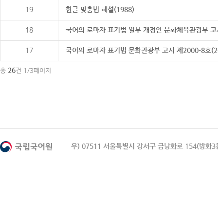
19
한글 맞춤법 해설(1988)
18
국어의 로마자 표기법 일부 개정안 문화체육관광부 고시 제20
17
국어의 로마자 표기법 문화관광부 고시 제2000-8호(2000
26
총
건 1/3페이지
우) 07511 서울특별시 강서구 금낭화로 154(방화3동