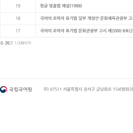
19
한글 맞춤법 해설(1988)
18
국어의 로마자 표기법 일부 개정안 문화체육관광부 고시 제20
17
국어의 로마자 표기법 문화관광부 고시 제2000-8호(2000
26
총
건 1/3페이지
우) 07511 서울특별시 강서구 금낭화로 154(방화3동