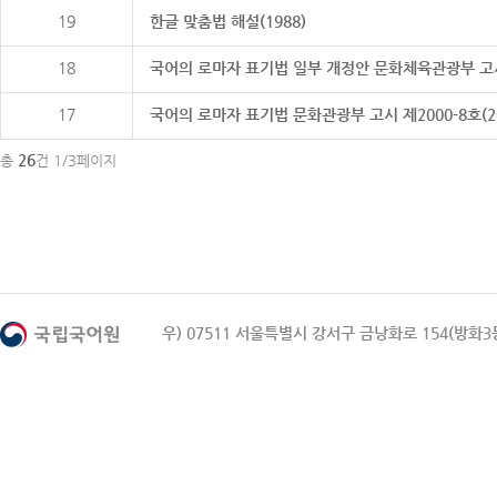
19
한글 맞춤법 해설(1988)
18
국어의 로마자 표기법 일부 개정안 문화체육관광부 고시 제20
17
국어의 로마자 표기법 문화관광부 고시 제2000-8호(2000
26
총
건 1/3페이지
우) 07511 서울특별시 강서구 금낭화로 154(방화3동