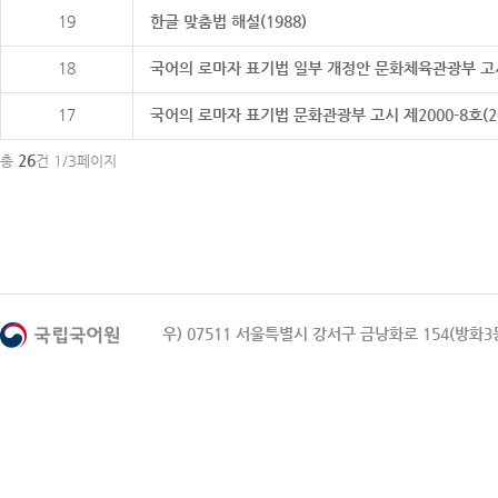
19
한글 맞춤법 해설(1988)
18
국어의 로마자 표기법 일부 개정안 문화체육관광부 고시 제20
17
국어의 로마자 표기법 문화관광부 고시 제2000-8호(2000
26
총
건 1/3페이지
우) 07511 서울특별시 강서구 금낭화로 154(방화3동