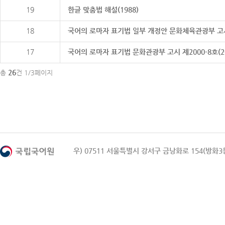
19
한글 맞춤법 해설(1988)
18
국어의 로마자 표기법 일부 개정안 문화체육관광부 고시 제20
17
국어의 로마자 표기법 문화관광부 고시 제2000-8호(2000
26
총
건 1/3페이지
우) 07511 서울특별시 강서구 금낭화로 154(방화3동