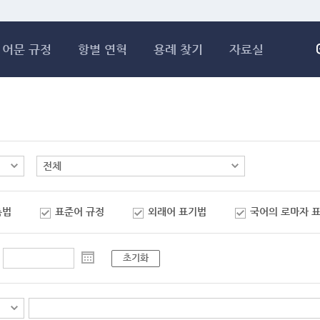
메인콘텐츠 바로가기
어문 규정
항별 연혁
용례 찾기
자료실
춤법
표준어 규정
외래어 표기법
국어의 로마자 
초기화