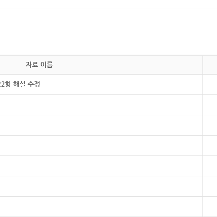
자료 이름
22항 해설 수정