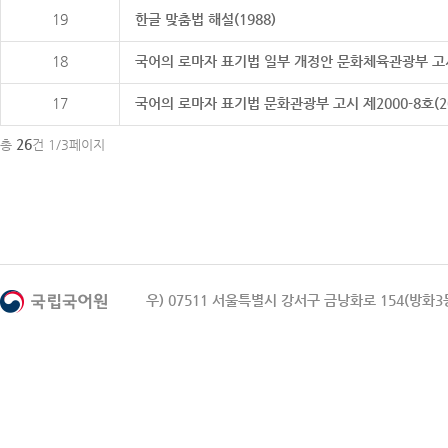
19
한글 맞춤법 해설(1988)
18
국어의 로마자 표기법 일부 개정안 문화체육관광부 고시 제20
17
국어의 로마자 표기법 문화관광부 고시 제2000-8호(2000
26
총
건 1/3페이지
우) 07511 서울특별시 강서구 금낭화로 154(방화3동