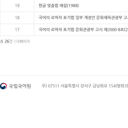
19
한글 맞춤법 해설(1988)
18
국어의 로마자 표기법 일부 개정안 문화체육관광부 고시 제20
17
국어의 로마자 표기법 문화관광부 고시 제2000-8호(2000
26
총
건 1/3페이지
우) 07511 서울특별시 강서구 금낭화로 154(방화3동