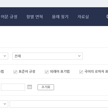
메인콘텐츠 바로가기
어문 규정
항별 연혁
용례 찾기
자료실
춤법
표준어 규정
외래어 표기법
국어의 로마자 
초기화