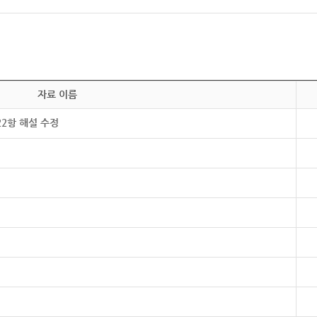
자료 이름
22항 해설 수정