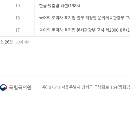
19
한글 맞춤법 해설(1988)
18
국어의 로마자 표기법 일부 개정안 문화체육관광부 고시 제20
17
국어의 로마자 표기법 문화관광부 고시 제2000-8호(2000
26
총
건 1/3페이지
우) 07511 서울특별시 강서구 금낭화로 154(방화3동