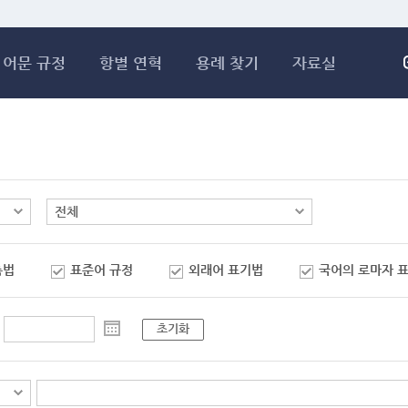
메인콘텐츠 바로가기
어문 규정
항별 연혁
용례 찾기
자료실
춤법
표준어 규정
외래어 표기법
국어의 로마자 
초기화