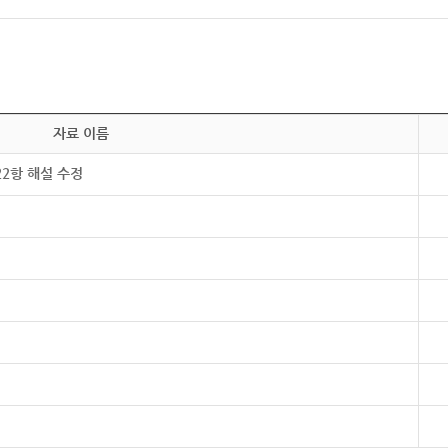
자료 이름
22항 해설 수정