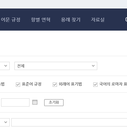
메인콘텐츠 바로가기
어문 규정
항별 연혁
용례 찾기
자료실
춤법
표준어 규정
외래어 표기법
국어의 로마자 
초기화