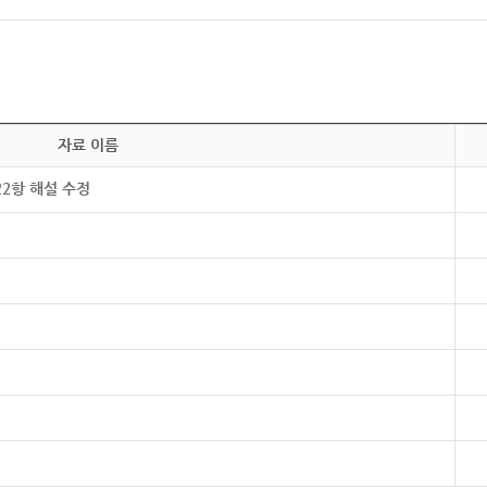
자료 이름
22항 해설 수정