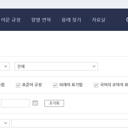
메인콘텐츠 바로가기
어문 규정
항별 연혁
용례 찾기
자료실
춤법
표준어 규정
외래어 표기법
국어의 로마자 
초기화