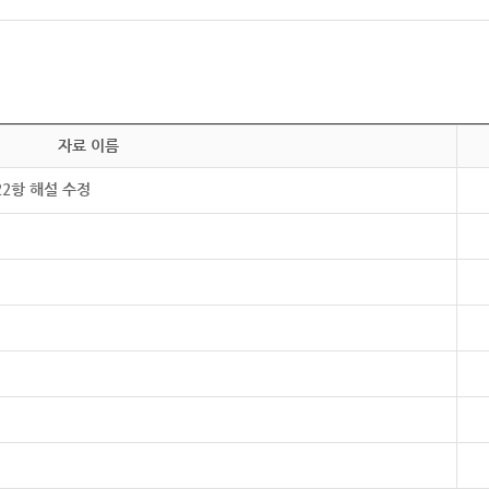
자료 이름
22항 해설 수정