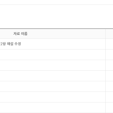
자료 이름
22항 해설 수정