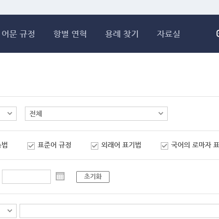
메인콘텐츠 바로가기
어문 규정
항별 연혁
용례 찾기
자료실
춤법
표준어 규정
외래어 표기법
국어의 로마자 
초기화