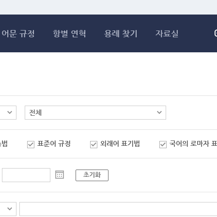
메인콘텐츠 바로가기
어문 규정
항별 연혁
용례 찾기
자료실
춤법
표준어 규정
외래어 표기법
국어의 로마자 
초기화