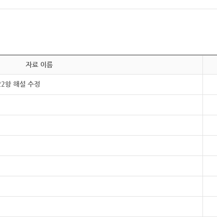
자료 이름
22항 해설 수정