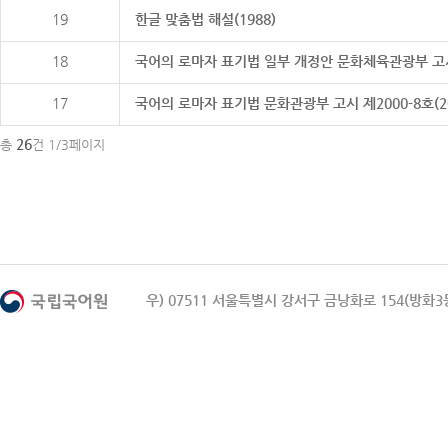
19
한글 맞춤법 해설(1988)
18
국어의 로마자 표기법 일부 개정안 문화체육관광부 고시 제20
17
국어의 로마자 표기법 문화관광부 고시 제2000-8호(2000
26
총
건 1/3페이지
우) 07511 서울특별시 강서구 금낭화로 154(방화3동