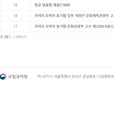
19
한글 맞춤법 해설(1988)
18
국어의 로마자 표기법 일부 개정안 문화체육관광부 고시 제20
17
국어의 로마자 표기법 문화관광부 고시 제2000-8호(2000
26
총
건 1/3페이지
우) 07511 서울특별시 강서구 금낭화로 154(방화3동