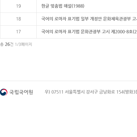
19
한글 맞춤법 해설(1988)
18
국어의 로마자 표기법 일부 개정안 문화체육관광부 고시 제20
17
국어의 로마자 표기법 문화관광부 고시 제2000-8호(2000
26
총
건 1/3페이지
우) 07511 서울특별시 강서구 금낭화로 154(방화3동