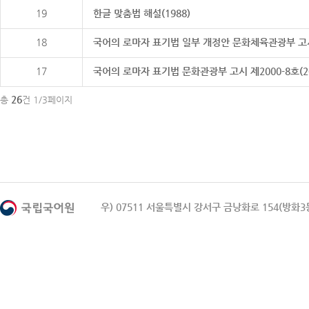
19
한글 맞춤법 해설(1988)
18
국어의 로마자 표기법 일부 개정안 문화체육관광부 고시 제20
17
국어의 로마자 표기법 문화관광부 고시 제2000-8호(2000
26
총
건 1/3페이지
우) 07511 서울특별시 강서구 금낭화로 154(방화3동