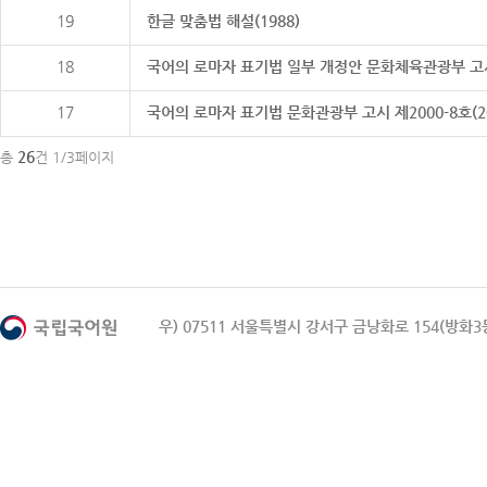
19
한글 맞춤법 해설(1988)
18
국어의 로마자 표기법 일부 개정안 문화체육관광부 고시 제20
17
국어의 로마자 표기법 문화관광부 고시 제2000-8호(2000
26
총
건 1/3페이지
우) 07511 서울특별시 강서구 금낭화로 154(방화3동